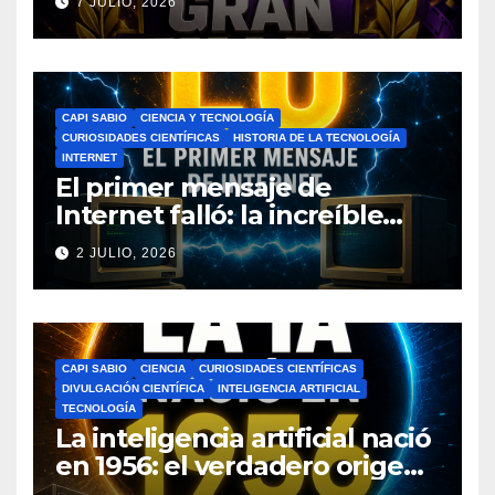
7 JULIO, 2026
CAPI SABIO
CIENCIA Y TECNOLOGÍA
CURIOSIDADES CIENTÍFICAS
HISTORIA DE LA TECNOLOGÍA
INTERNET
El primer mensaje de
Internet falló: la increíble
historia de ARPANET que
2 JULIO, 2026
cambió el mundo
CAPI SABIO
CIENCIA
CURIOSIDADES CIENTÍFICAS
DIVULGACIÓN CIENTÍFICA
INTELIGENCIA ARTIFICIAL
TECNOLOGÍA
La inteligencia artificial nació
en 1956: el verdadero origen
de la IA que cambió el