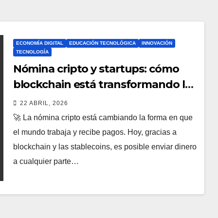
ECONOMÍA DIGITAL
EDUCACIÓN TECNOLÓGICA
INNOVACIÓN
TECNOLOGÍA
Nómina cripto y startups: cómo
blockchain está transformando los
pagos internacionales y la
22 ABRIL, 2026
inclusión financiera en 2026
🚀 La nómina cripto está cambiando la forma en que
el mundo trabaja y recibe pagos. Hoy, gracias a
blockchain y las stablecoins, es posible enviar dinero
a cualquier parte…