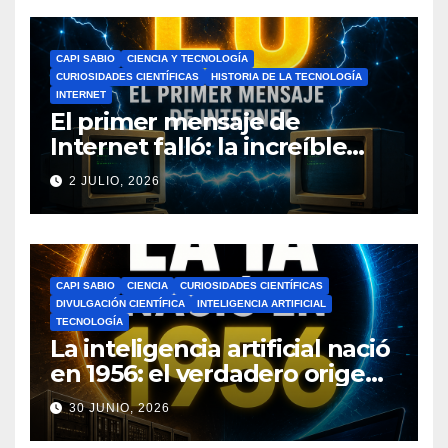
CAPI SABIO
CIENCIA Y TECNOLOGÍA
CURIOSIDADES CIENTÍFICAS
HISTORIA DE LA TECNOLOGÍA
INTERNET
El primer mensaje de
Internet falló: la increíble
historia de ARPANET que
2 JULIO, 2026
cambió el mundo
CAPI SABIO
CIENCIA
CURIOSIDADES CIENTÍFICAS
DIVULGACIÓN CIENTÍFICA
INTELIGENCIA ARTIFICIAL
TECNOLOGÍA
La inteligencia artificial nació
en 1956: el verdadero origen
de la IA que cambió el
30 JUNIO, 2026
mundo