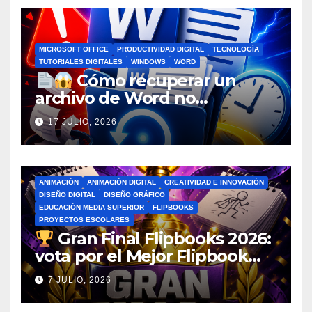
MICROSOFT OFFICE
PRODUCTIVIDAD DIGITAL
TECNOLOGÍA
TUTORIALES DIGITALES
WINDOWS
WORD
Cómo recuperar un
archivo de Word no
guardado antes de entrar en
17 JULIO, 2026
pánico
ANIMACIÓN
ANIMACIÓN DIGITAL
CREATIVIDAD E INNOVACIÓN
DISEÑO DIGITAL
DISEÑO GRÁFICO
EDUCACIÓN MEDIA SUPERIOR
FLIPBOOKS
PROYECTOS ESCOLARES
Gran Final Flipbooks 2026:
vota por el Mejor Flipbook
del Ciclo Escolar
7 JULIO, 2026