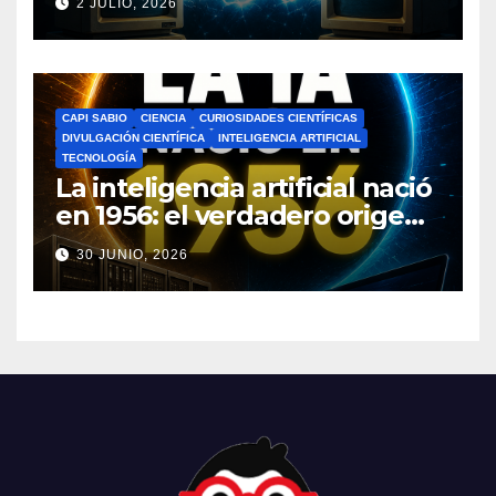
2 JULIO, 2026
cambió el mundo
CAPI SABIO
CIENCIA
CURIOSIDADES CIENTÍFICAS
DIVULGACIÓN CIENTÍFICA
INTELIGENCIA ARTIFICIAL
TECNOLOGÍA
La inteligencia artificial nació
en 1956: el verdadero origen
de la IA que cambió el
30 JUNIO, 2026
mundo