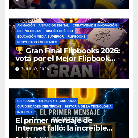
pánico
ANIMACIÓN
ANIMACIÓN DIGITAL
CREATIVIDAD E INNOVACIÓN
DISEÑO DIGITAL
DISEÑO GRÁFICO
EDUCACIÓN MEDIA SUPERIOR
FLIPBOOKS
PROYECTOS ESCOLARES
Gran Final Flipbooks 2026:
vota por el Mejor Flipbook
del Ciclo Escolar
7 JULIO, 2026
CAPI SABIO
CIENCIA Y TECNOLOGÍA
CURIOSIDADES CIENTÍFICAS
HISTORIA DE LA TECNOLOGÍA
INTERNET
El primer mensaje de
Internet falló: la increíble
historia de ARPANET que