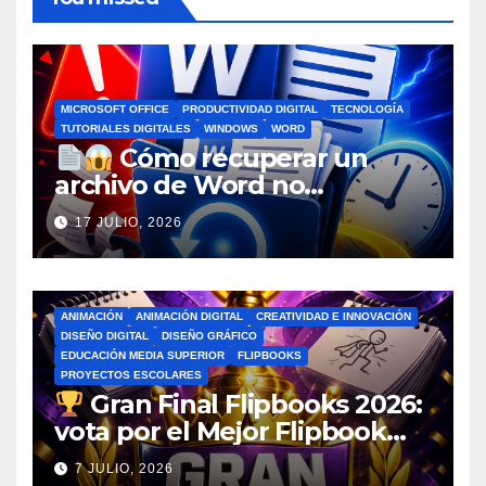
MICROSOFT OFFICE
PRODUCTIVIDAD DIGITAL
TECNOLOGÍA
TUTORIALES DIGITALES
WINDOWS
WORD
Cómo recuperar un
archivo de Word no
guardado antes de entrar en
17 JULIO, 2026
pánico
ANIMACIÓN
ANIMACIÓN DIGITAL
CREATIVIDAD E INNOVACIÓN
DISEÑO DIGITAL
DISEÑO GRÁFICO
EDUCACIÓN MEDIA SUPERIOR
FLIPBOOKS
PROYECTOS ESCOLARES
Gran Final Flipbooks 2026:
vota por el Mejor Flipbook
del Ciclo Escolar
7 JULIO, 2026