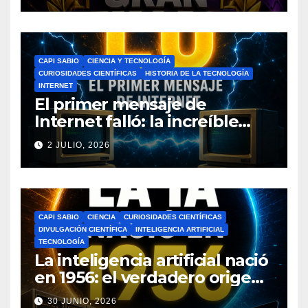
CAPI SABIO
CIENCIA Y TECNOLOGÍA
CURIOSIDADES CIENTÍFICAS
HISTORIA DE LA TECNOLOGÍA
INTERNET
El primer mensaje de
Internet falló: la increíble
historia de ARPANET que
2 JULIO, 2026
cambió el mundo
CAPI SABIO
CIENCIA
CURIOSIDADES CIENTÍFICAS
DIVULGACIÓN CIENTÍFICA
INTELIGENCIA ARTIFICIAL
TECNOLOGÍA
La inteligencia artificial nació
en 1956: el verdadero origen
de la IA que cambió el
30 JUNIO, 2026