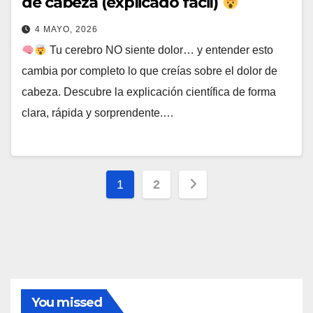
de cabeza (explicado fácil)
4 MAYO, 2026
Tu cerebro NO siente dolor… y entender esto
cambia por completo lo que creías sobre el dolor de
cabeza. Descubre la explicación científica de forma
clara, rápida y sorprendente.…
Paginación
1
2
de
entradas
You missed