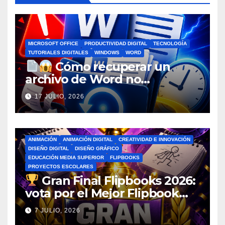
MICROSOFT OFFICE
PRODUCTIVIDAD DIGITAL
TECNOLOGÍA
TUTORIALES DIGITALES
WINDOWS
WORD
Cómo recuperar un
archivo de Word no
guardado antes de entrar en
17 JULIO, 2026
pánico
ANIMACIÓN
ANIMACIÓN DIGITAL
CREATIVIDAD E INNOVACIÓN
DISEÑO DIGITAL
DISEÑO GRÁFICO
EDUCACIÓN MEDIA SUPERIOR
FLIPBOOKS
PROYECTOS ESCOLARES
Gran Final Flipbooks 2026:
vota por el Mejor Flipbook
del Ciclo Escolar
7 JULIO, 2026