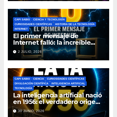
CAPI SABIO
CIENCIA Y TECNOLOGÍA
CURIOSIDADES CIENTÍFICAS
HISTORIA DE LA TECNOLOGÍA
INTERNET
El primer mensaje de
Internet falló: la increíble
historia de ARPANET que
2 JULIO, 2026
cambió el mundo
CAPI SABIO
CIENCIA
CURIOSIDADES CIENTÍFICAS
DIVULGACIÓN CIENTÍFICA
INTELIGENCIA ARTIFICIAL
TECNOLOGÍA
La inteligencia artificial nació
en 1956: el verdadero origen
de la IA que cambió el
30 JUNIO, 2026
mundo