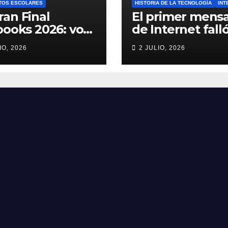
TOS ESCOLARES
HISTORIA DE LA TECNOLOGÍA
INT
ran Final
El primer mensa
books 2026: vota
de Internet falló
el Mejor
increíble histori
IO, 2026
2 JULIO, 2026
book del Ciclo
ARPANET que
lar 🎨
cambió el mun