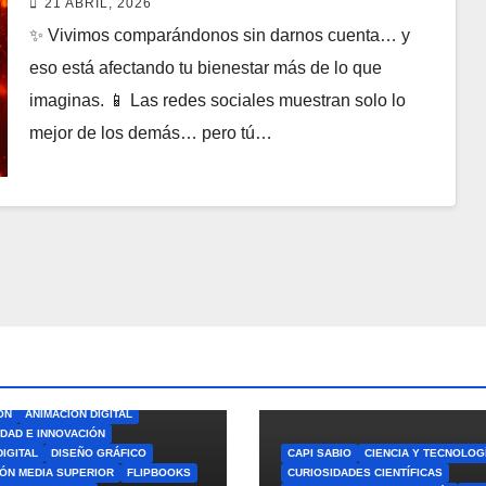
21 ABRIL, 2026
los demás en la era digital
✨ Vivimos comparándonos sin darnos cuenta… y
eso está afectando tu bienestar más de lo que
imaginas. 📱 Las redes sociales muestran solo lo
mejor de los demás… pero tú…
ÓN
ANIMACIÓN DIGITAL
IDAD E INNOVACIÓN
DIGITAL
DISEÑO GRÁFICO
CAPI SABIO
CIENCIA Y TECNOLOG
ÓN MEDIA SUPERIOR
FLIPBOOKS
CURIOSIDADES CIENTÍFICAS