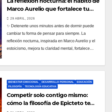
La reflexión nocturna: el hábito de
Marco Aurelio que fortalece tu
mente y mejora tus decisiones
29 ABRIL, 2026
cada día
✨ Detenerte unos minutos antes de dormir puede
cambiar tu forma de pensar para siempre. La
reflexión nocturna, inspirada en Marco Aurelio y el
estoicismo, mejora tu claridad mental, fortalece…
BIENESTAR EMOCIONAL
DESARROLLO PERSONAL
EDUCACIÓN
FILOSOFÍA
TECNOLOGÍA EDUCATIVA
Competir solo contigo mismo:
cómo la filosofía de Epicteto te
ayuda a dejar de compararte con