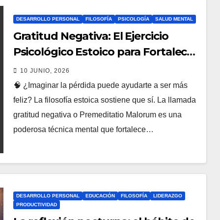
DESARROLLO PERSONAL
FILOSOFÍA
PSICOLOGÍA
SALUD MENTAL
Gratitud Negativa: El Ejercicio
Psicológico Estoico para Fortalecer
la Resiliencia y Vencer el Miedo a la
10 JUNIO, 2026
Pérdida
🧠 ¿Imaginar la pérdida puede ayudarte a ser más
feliz? La filosofía estoica sostiene que sí. La llamada
gratitud negativa o Premeditatio Malorum es una
poderosa técnica mental que fortalece…
DESARROLLO PERSONAL
EDUCACIÓN
FILOSOFÍA
LIDERAZGO
PRODUCTIVIDAD