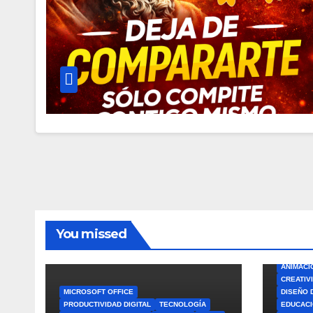
You missed
ANIMACI
CREATIV
MICROSOFT OFFICE
DISEÑO 
PRODUCTIVIDAD DIGITAL
TECNOLOGÍA
EDUCACI