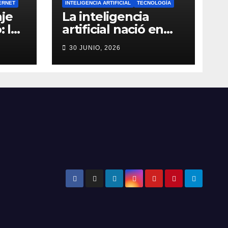
ERNET
INTELIGENCIA ARTIFICIAL
TECNOLOGÍA
je
La inteligencia
: la
artificial nació en
a de
1956: el verdadero
30 JUNIO, 2026
origen de la IA que
do
cambió el mundo