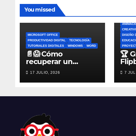
You missed
ANIMACI
CREATIV
MICROSOFT OFFICE
DISEÑO 
PRODUCTIVIDAD DIGITAL
TECNOLOGÍA
EDUCACI
TUTORIALES DIGITALES
WINDOWS
WORD
PROYEC
📄😱 Cómo
🏆 G
recuperar un
Flip
archivo de Word no
por 
17 JULIO, 2026
7 JUL
guardado antes de
Flip
entrar en pánico
Esco