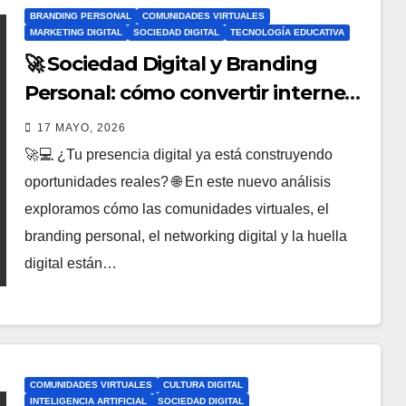
BRANDING PERSONAL
COMUNIDADES VIRTUALES
MARKETING DIGITAL
SOCIEDAD DIGITAL
TECNOLOGÍA EDUCATIVA
🚀 Sociedad Digital y Branding
Personal: cómo convertir internet
en una ventaja profesional real 🌐💻
17 MAYO, 2026
🚀💻 ¿Tu presencia digital ya está construyendo
oportunidades reales? 🌐 En este nuevo análisis
exploramos cómo las comunidades virtuales, el
branding personal, el networking digital y la huella
digital están…
COMUNIDADES VIRTUALES
CULTURA DIGITAL
INTELIGENCIA ARTIFICIAL
SOCIEDAD DIGITAL