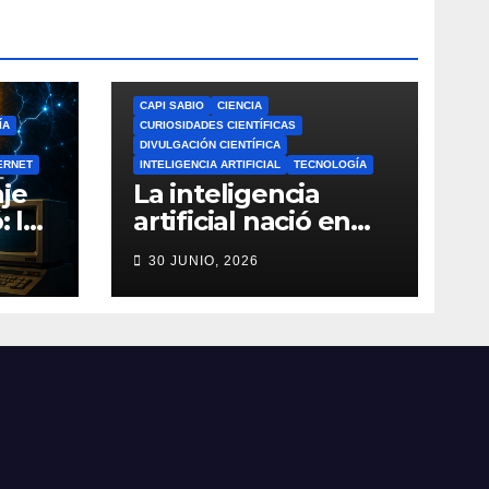
CAPI SABIO
CIENCIA
ÍA
CURIOSIDADES CIENTÍFICAS
DIVULGACIÓN CIENTÍFICA
ERNET
INTELIGENCIA ARTIFICIAL
TECNOLOGÍA
je
La inteligencia
: la
artificial nació en
a de
1956: el verdadero
30 JUNIO, 2026
origen de la IA que
do
cambió el mundo