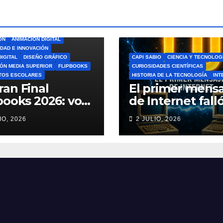
ÓN
ANIMACIÓN DIGITAL
IDAD E INNOVACIÓN
DIGITAL
DISEÑO GRÁFICO
CAPI SABIO
CIENCIA Y TECNOLOG
ÓN MEDIA SUPERIOR
FLIPBOOKS
CURIOSIDADES CIENTÍFICAS
TOS ESCOLARES
HISTORIA DE LA TECNOLOGÍA
INT
ran Final
El primer mensa
books 2026: vota
de Internet falló
el Mejor
increíble histori
IO, 2026
2 JULIO, 2026
book del Ciclo
ARPANET que
lar 🎨
cambió el mun