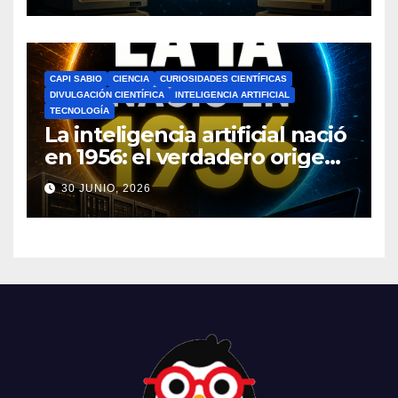
CAPI SABIO
CIENCIA
CURIOSIDADES CIENTÍFICAS
DIVULGACIÓN CIENTÍFICA
INTELIGENCIA ARTIFICIAL
TECNOLOGÍA
La inteligencia artificial nació
en 1956: el verdadero origen
de la IA que cambió el
30 JUNIO, 2026
mundo