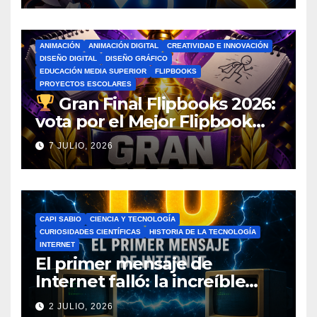
ANIMACIÓN
ANIMACIÓN DIGITAL
CREATIVIDAD E INNOVACIÓN
DISEÑO DIGITAL
DISEÑO GRÁFICO
EDUCACIÓN MEDIA SUPERIOR
FLIPBOOKS
PROYECTOS ESCOLARES
Gran Final Flipbooks 2026:
vota por el Mejor Flipbook
del Ciclo Escolar
7 JULIO, 2026
CAPI SABIO
CIENCIA Y TECNOLOGÍA
CURIOSIDADES CIENTÍFICAS
HISTORIA DE LA TECNOLOGÍA
INTERNET
El primer mensaje de
Internet falló: la increíble
historia de ARPANET que
2 JULIO, 2026
cambió el mundo