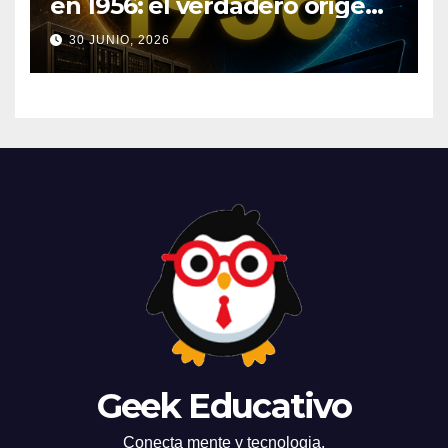
en 1956: el verdadero origen
de la IA que cambió el
30 JUNIO, 2026
mundo
Geek Educativo
Conecta mente y tecnologia.