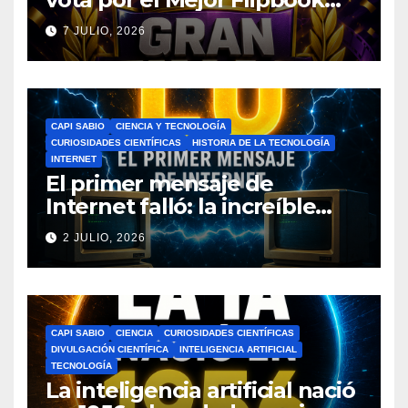
del Ciclo Escolar
7 JULIO, 2026
CAPI SABIO
CIENCIA Y TECNOLOGÍA
CURIOSIDADES CIENTÍFICAS
HISTORIA DE LA TECNOLOGÍA
INTERNET
El primer mensaje de
Internet falló: la increíble
historia de ARPANET que
2 JULIO, 2026
cambió el mundo
CAPI SABIO
CIENCIA
CURIOSIDADES CIENTÍFICAS
DIVULGACIÓN CIENTÍFICA
INTELIGENCIA ARTIFICIAL
TECNOLOGÍA
La inteligencia artificial nació