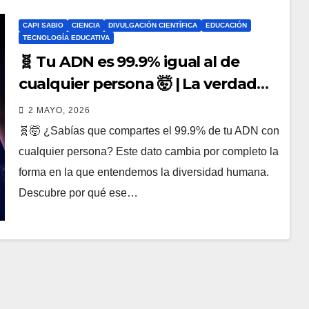
CAPI SABIO
CIENCIA
DIVULGACIÓN CIENTÍFICA
EDUCACIÓN
TECNOLOGÍA EDUCATIVA
🧬 Tu ADN es 99.9% igual al de
cualquier persona 🤯 | La verdad
científica que redefine la identidad
2 MAYO, 2026
humana
🧬🤯 ¿Sabías que compartes el 99.9% de tu ADN con
cualquier persona? Este dato cambia por completo la
forma en la que entendemos la diversidad humana.
Descubre por qué ese…