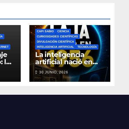
CAPI SABIO
CIENCIA
ÍA
CURIOSIDADES CIENTÍFICAS
DIVULGACIÓN CIENTÍFICA
ERNET
INTELIGENCIA ARTIFICIAL
TECNOLOGÍA
je
La inteligencia
: la
artificial nació en
a de
1956: el verdadero
30 JUNIO, 2026
origen de la IA que
do
cambió el mundo