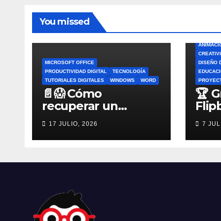
You missed
ANIMACI
CREATIV
MICROSOFT OFFICE
DISEÑO 
PRODUCTIVIDAD DIGITAL
TECNOLOGÍA
EDUCACI
TUTORIALES DIGITALES
WINDOWS
WORD
PROYEC
📄😱 Cómo
🏆 G
recuperar un
Flip
archivo de Word no
por 
17 JULIO, 2026
7 JUL
guardado antes de
Flip
entrar en pánico
Esco