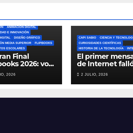
ÓN
ANIMACIÓN DIGITAL
IDAD E INNOVACIÓN
DIGITAL
DISEÑO GRÁFICO
CAPI SABIO
CIENCIA Y TECNOLOG
ÓN MEDIA SUPERIOR
FLIPBOOKS
CURIOSIDADES CIENTÍFICAS
TOS ESCOLARES
HISTORIA DE LA TECNOLOGÍA
INT
ran Final
El primer mensa
books 2026: vota
de Internet falló
el Mejor
increíble histori
IO, 2026
2 JULIO, 2026
book del Ciclo
ARPANET que
lar 🎨
cambió el mun