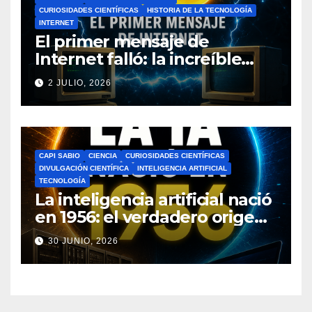
CURIOSIDADES CIENTÍFICAS
HISTORIA DE LA TECNOLOGÍA
INTERNET
El primer mensaje de
Internet falló: la increíble
historia de ARPANET que
2 JULIO, 2026
cambió el mundo
CAPI SABIO
CIENCIA
CURIOSIDADES CIENTÍFICAS
DIVULGACIÓN CIENTÍFICA
INTELIGENCIA ARTIFICIAL
TECNOLOGÍA
La inteligencia artificial nació
en 1956: el verdadero origen
de la IA que cambió el
30 JUNIO, 2026
mundo