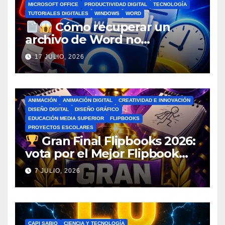
MICROSOFT OFFICE
PRODUCTIVIDAD DIGITAL
TECNOLOGÍA
TUTORIALES DIGITALES
WINDOWS
WORD
Cómo recuperar un
archivo de Word no
guardado antes de entrar en
17 JULIO, 2026
pánico
ANIMACIÓN
ANIMACIÓN DIGITAL
CREATIVIDAD E INNOVACIÓN
DISEÑO DIGITAL
DISEÑO GRÁFICO
EDUCACIÓN MEDIA SUPERIOR
FLIPBOOKS
PROYECTOS ESCOLARES
Gran Final Flipbooks 2026:
vota por el Mejor Flipbook
del Ciclo Escolar
7 JULIO, 2026
CAPI SABIO
CIENCIA Y TECNOLOGÍA