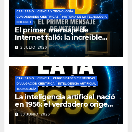
CAPI SABIO
CIENCIA Y TECNOLOGÍA
CURIOSIDADES CIENTÍFICAS
HISTORIA DE LA TECNOLOGÍA
INTERNET
El primer mensaje de
Internet falló: la increíble
historia de ARPANET que
2 JULIO, 2026
cambió el mundo
CAPI SABIO
CIENCIA
CURIOSIDADES CIENTÍFICAS
DIVULGACIÓN CIENTÍFICA
INTELIGENCIA ARTIFICIAL
TECNOLOGÍA
La inteligencia artificial nació
en 1956: el verdadero origen
de la IA que cambió el
30 JUNIO, 2026
mundo