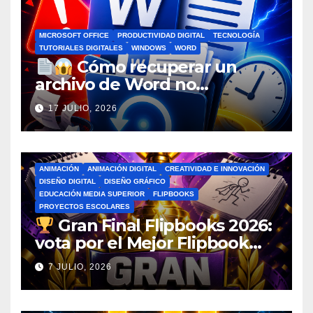
MICROSOFT OFFICE
PRODUCTIVIDAD DIGITAL
TECNOLOGÍA
TUTORIALES DIGITALES
WINDOWS
WORD
Cómo recuperar un
archivo de Word no
guardado antes de entrar en
17 JULIO, 2026
pánico
ANIMACIÓN
ANIMACIÓN DIGITAL
CREATIVIDAD E INNOVACIÓN
DISEÑO DIGITAL
DISEÑO GRÁFICO
EDUCACIÓN MEDIA SUPERIOR
FLIPBOOKS
PROYECTOS ESCOLARES
Gran Final Flipbooks 2026:
vota por el Mejor Flipbook
del Ciclo Escolar
7 JULIO, 2026