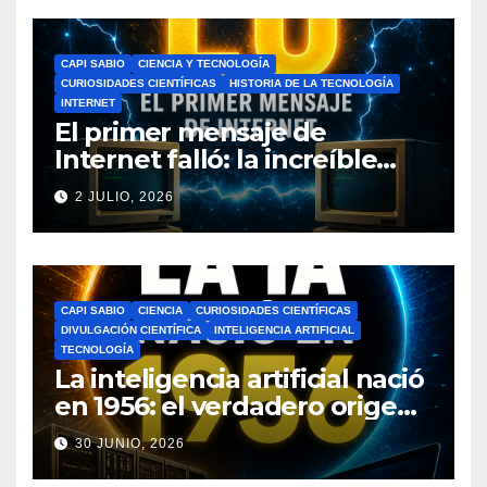
CAPI SABIO
CIENCIA Y TECNOLOGÍA
CURIOSIDADES CIENTÍFICAS
HISTORIA DE LA TECNOLOGÍA
INTERNET
El primer mensaje de
Internet falló: la increíble
historia de ARPANET que
2 JULIO, 2026
cambió el mundo
CAPI SABIO
CIENCIA
CURIOSIDADES CIENTÍFICAS
DIVULGACIÓN CIENTÍFICA
INTELIGENCIA ARTIFICIAL
TECNOLOGÍA
La inteligencia artificial nació
en 1956: el verdadero origen
de la IA que cambió el
30 JUNIO, 2026
mundo