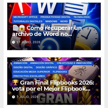
MICROSOFT OFFICE
PRODUCTIVIDAD DIGITAL
TECNOLOGÍA
TUTORIALES DIGITALES
WINDOWS
WORD
Cómo recuperar un
archivo de Word no
guardado antes de entrar en
17 JULIO, 2026
pánico
ANIMACIÓN
ANIMACIÓN DIGITAL
CREATIVIDAD E INNOVACIÓN
DISEÑO DIGITAL
DISEÑO GRÁFICO
EDUCACIÓN MEDIA SUPERIOR
FLIPBOOKS
PROYECTOS ESCOLARES
Gran Final Flipbooks 2026:
vota por el Mejor Flipbook
del Ciclo Escolar
7 JULIO, 2026