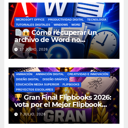
MICROSOFT OFFICE
PRODUCTIVIDAD DIGITAL
TECNOLOGÍA
TUTORIALES DIGITALES
WINDOWS
WORD
Cómo recuperar un
archivo de Word no
guardado antes de entrar en
17 JULIO, 2026
pánico
ANIMACIÓN
ANIMACIÓN DIGITAL
CREATIVIDAD E INNOVACIÓN
DISEÑO DIGITAL
DISEÑO GRÁFICO
EDUCACIÓN MEDIA SUPERIOR
FLIPBOOKS
PROYECTOS ESCOLARES
Gran Final Flipbooks 2026:
vota por el Mejor Flipbook
del Ciclo Escolar
7 JULIO, 2026