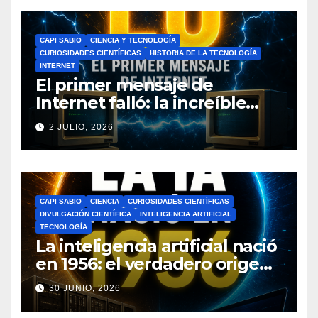
CAPI SABIO
CIENCIA Y TECNOLOGÍA
CURIOSIDADES CIENTÍFICAS
HISTORIA DE LA TECNOLOGÍA
INTERNET
El primer mensaje de
Internet falló: la increíble
historia de ARPANET que
2 JULIO, 2026
cambió el mundo
CAPI SABIO
CIENCIA
CURIOSIDADES CIENTÍFICAS
DIVULGACIÓN CIENTÍFICA
INTELIGENCIA ARTIFICIAL
TECNOLOGÍA
La inteligencia artificial nació
en 1956: el verdadero origen
de la IA que cambió el
30 JUNIO, 2026
mundo