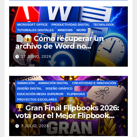
MICROSOFT OFFICE
PRODUCTIVIDAD DIGITAL
TECNOLOGÍA
TUTORIALES DIGITALES
WINDOWS
WORD
Cómo recuperar un
archivo de Word no
guardado antes de entrar en
17 JULIO, 2026
pánico
ANIMACIÓN
ANIMACIÓN DIGITAL
CREATIVIDAD E INNOVACIÓN
DISEÑO DIGITAL
DISEÑO GRÁFICO
EDUCACIÓN MEDIA SUPERIOR
FLIPBOOKS
PROYECTOS ESCOLARES
Gran Final Flipbooks 2026:
vota por el Mejor Flipbook
del Ciclo Escolar
7 JULIO, 2026