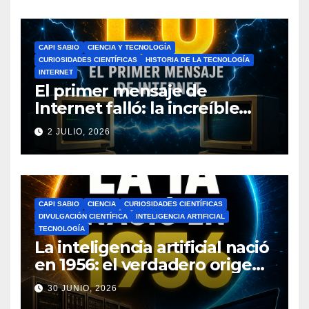
CAPI SABIO
CIENCIA Y TECNOLOGÍA
CURIOSIDADES CIENTÍFICAS
HISTORIA DE LA TECNOLOGÍA
INTERNET
El primer mensaje de
Internet falló: la increíble
historia de ARPANET que
2 JULIO, 2026
cambió el mundo
CAPI SABIO
CIENCIA
CURIOSIDADES CIENTÍFICAS
DIVULGACIÓN CIENTÍFICA
INTELIGENCIA ARTIFICIAL
TECNOLOGÍA
La inteligencia artificial nació
en 1956: el verdadero origen
de la IA que cambió el
30 JUNIO, 2026
mundo