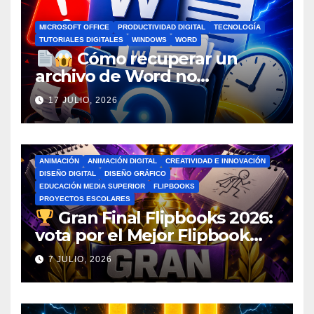
MICROSOFT OFFICE
PRODUCTIVIDAD DIGITAL
TECNOLOGÍA
TUTORIALES DIGITALES
WINDOWS
WORD
Cómo recuperar un
archivo de Word no
guardado antes de entrar en
17 JULIO, 2026
pánico
ANIMACIÓN
ANIMACIÓN DIGITAL
CREATIVIDAD E INNOVACIÓN
DISEÑO DIGITAL
DISEÑO GRÁFICO
EDUCACIÓN MEDIA SUPERIOR
FLIPBOOKS
PROYECTOS ESCOLARES
Gran Final Flipbooks 2026:
vota por el Mejor Flipbook
del Ciclo Escolar
7 JULIO, 2026