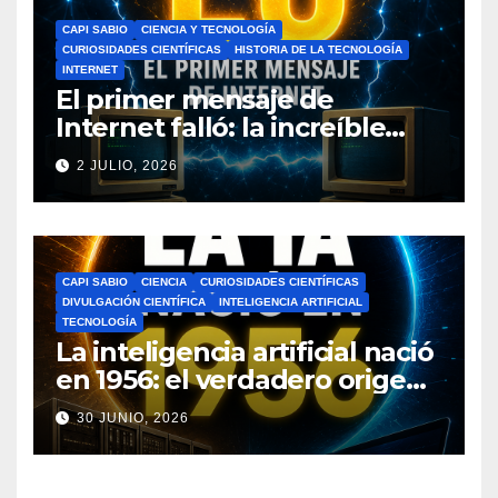
CAPI SABIO
CIENCIA Y TECNOLOGÍA
CURIOSIDADES CIENTÍFICAS
HISTORIA DE LA TECNOLOGÍA
INTERNET
El primer mensaje de
Internet falló: la increíble
historia de ARPANET que
2 JULIO, 2026
cambió el mundo
CAPI SABIO
CIENCIA
CURIOSIDADES CIENTÍFICAS
DIVULGACIÓN CIENTÍFICA
INTELIGENCIA ARTIFICIAL
TECNOLOGÍA
La inteligencia artificial nació
en 1956: el verdadero origen
de la IA que cambió el
30 JUNIO, 2026
mundo