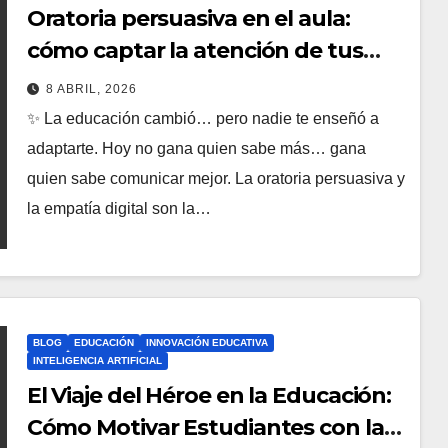
Oratoria persuasiva en el aula:
cómo captar la atención de tus
alumnos en clases digitales con
8 ABRIL, 2026
retórica clásica y empatía digital
✨ La educación cambió… pero nadie te enseñó a
adaptarte. Hoy no gana quien sabe más… gana
quien sabe comunicar mejor. La oratoria persuasiva y
la empatía digital son la…
BLOG
EDUCACIÓN
INNOVACIÓN EDUCATIVA
INTELIGENCIA ARTIFICIAL
El Viaje del Héroe en la Educación:
Cómo Motivar Estudiantes con la