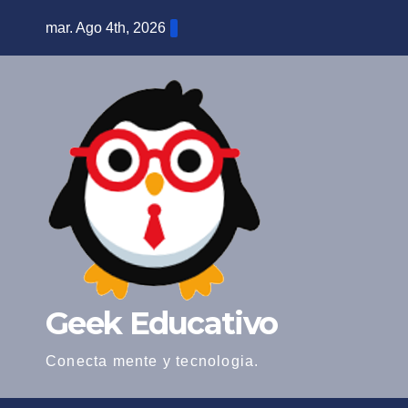
Saltar
mar. Ago 4th, 2026
al
contenido
Geek Educativo
Conecta mente y tecnologia.