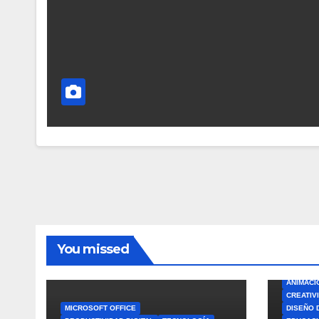
You missed
ANIMACI
CREATIV
MICROSOFT OFFICE
DISEÑO 