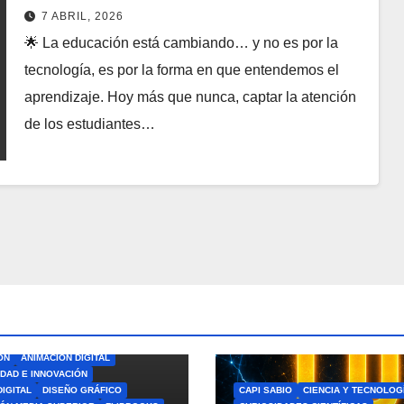
Estructura de Joseph Campbell
7 ABRIL, 2026
🌟 La educación está cambiando… y no es por la
tecnología, es por la forma en que entendemos el
aprendizaje. Hoy más que nunca, captar la atención
de los estudiantes…
ÓN
ANIMACIÓN DIGITAL
IDAD E INNOVACIÓN
DIGITAL
DISEÑO GRÁFICO
CAPI SABIO
CIENCIA Y TECNOLOG