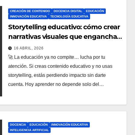
CREACIÓN DE CONTENIDO
DOCENCIA DIGITAL
EDUCACIÓN
INNOVACIÓN EDUCATIVA
TECNOLOGÍA EDUCATIVA
Storytelling educativo: cómo crear
narrativas visuales que enganchan
en YouTube y microaprendizaje
16 ABRIL, 2026
🚀 La educación ya no compite… lucha por tu
atención. Si creas contenido educativo y no usas
storytelling, estás perdiendo impacto sin darte
cuenta. Hoy aprender no depende solo del…
DOCENCIA
EDUCACIÓN
INNOVACIÓN EDUCATIVA
INTELIGENCIA ARTIFICIAL