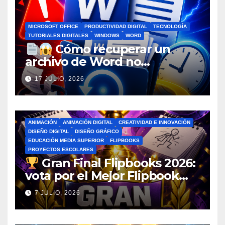
MICROSOFT OFFICE
PRODUCTIVIDAD DIGITAL
TECNOLOGÍA
TUTORIALES DIGITALES
WINDOWS
WORD
Cómo recuperar un
archivo de Word no
guardado antes de entrar en
17 JULIO, 2026
pánico
ANIMACIÓN
ANIMACIÓN DIGITAL
CREATIVIDAD E INNOVACIÓN
DISEÑO DIGITAL
DISEÑO GRÁFICO
EDUCACIÓN MEDIA SUPERIOR
FLIPBOOKS
PROYECTOS ESCOLARES
Gran Final Flipbooks 2026:
vota por el Mejor Flipbook
del Ciclo Escolar
7 JULIO, 2026