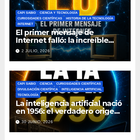
CAPI SABIO
CIENCIA Y TECNOLOGÍA
CURIOSIDADES CIENTÍFICAS
HISTORIA DE LA TECNOLOGÍA
INTERNET
El primer mensaje de
Internet falló: la increíble
historia de ARPANET que
2 JULIO, 2026
cambió el mundo
CAPI SABIO
CIENCIA
CURIOSIDADES CIENTÍFICAS
DIVULGACIÓN CIENTÍFICA
INTELIGENCIA ARTIFICIAL
TECNOLOGÍA
La inteligencia artificial nació
en 1956: el verdadero origen
de la IA que cambió el
30 JUNIO, 2026
mundo