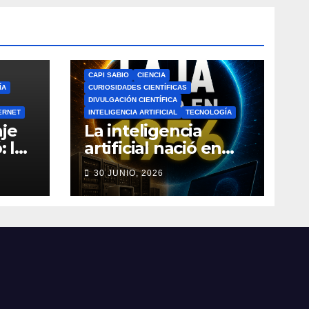
CAPI SABIO
CIENCIA
ÍA
CURIOSIDADES CIENTÍFICAS
DIVULGACIÓN CIENTÍFICA
ERNET
INTELIGENCIA ARTIFICIAL
TECNOLOGÍA
je
La inteligencia
: la
artificial nació en
a de
1956: el verdadero
30 JUNIO, 2026
origen de la IA que
do
cambió el mundo