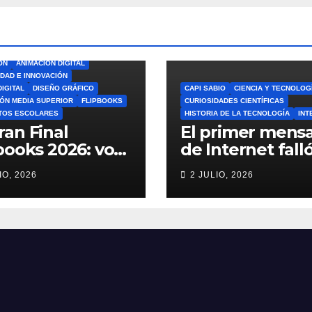
ÓN
ANIMACIÓN DIGITAL
IDAD E INNOVACIÓN
DIGITAL
DISEÑO GRÁFICO
CAPI SABIO
CIENCIA Y TECNOLOG
ÓN MEDIA SUPERIOR
FLIPBOOKS
CURIOSIDADES CIENTÍFICAS
TOS ESCOLARES
HISTORIA DE LA TECNOLOGÍA
INT
ran Final
El primer mensa
books 2026: vota
de Internet falló
el Mejor
increíble histori
IO, 2026
2 JULIO, 2026
book del Ciclo
ARPANET que
lar 🎨
cambió el mun