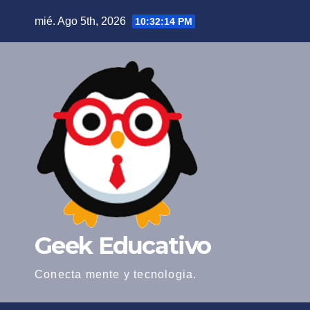
Saltar
mié. Ago 5th, 2026
10:32:14 PM
al
contenido
Geek Educativo
Conecta mente y tecnologia.