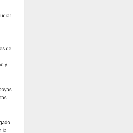
tudiar
bes de
ad y
 boyas
rtas
egado
e la