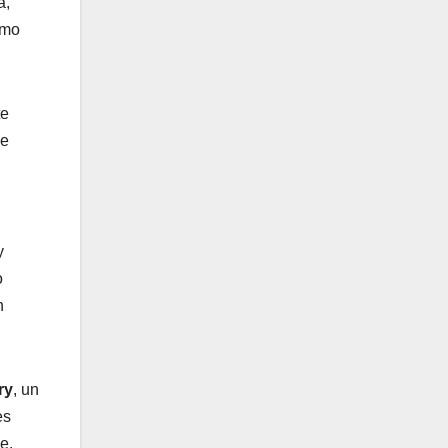
a,
imo
te
Se
y
o
n
ry
, un
es
e.