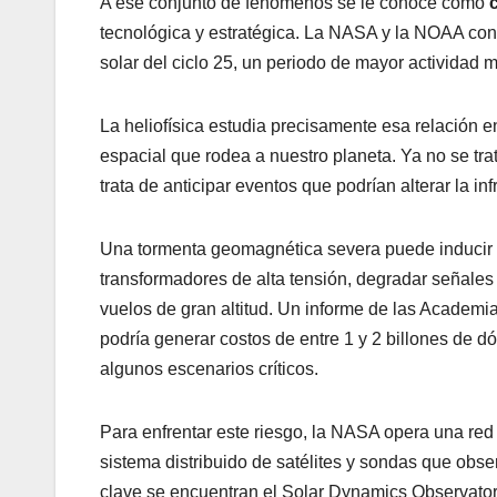
A ese conjunto de fenómenos se le conoce como
tecnológica y estratégica. La NASA y la NOAA con
solar del ciclo 25, un periodo de mayor actividad
La heliofísica estudia precisamente esa relación ent
espacial que rodea a nuestro planeta. Ya no se tra
trata de anticipar eventos que podrían alterar la in
Una tormenta geomagnética severa puede inducir corr
transformadores de alta tensión, degradar señales
vuelos de gran altitud. Un informe de las Academ
podría generar costos de entre 1 y 2 billones de d
algunos escenarios críticos.
Para enfrentar este riesgo, la NASA opera una r
sistema distribuido de satélites y sondas que obser
clave se encuentran el Solar Dynamics Observato