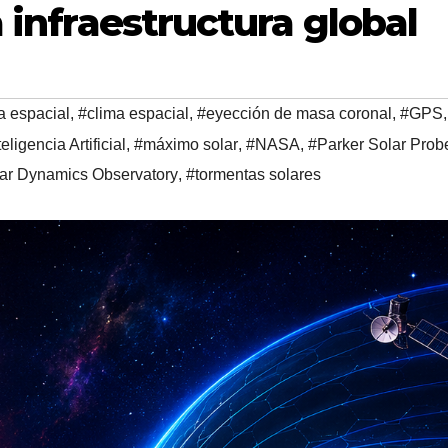
a infraestructura global
a espacial
,
#clima espacial
,
#eyección de masa coronal
,
#GPS
,
teligencia Artificial
,
#máximo solar
,
#NASA
,
#Parker Solar Prob
ar Dynamics Observatory
,
#tormentas solares