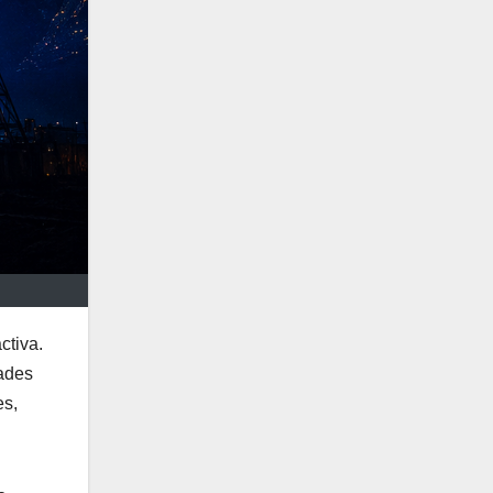
ctiva.
dades
es,