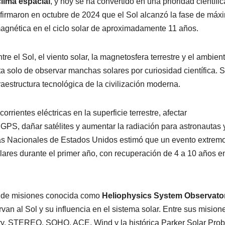
clima espacial
, y hoy se ha convertido en una prioridad científic
firmaron en octubre de 2024 que el Sol alcanzó la fase de máx
 magnética en el ciclo solar de aproximadamente 11 años.
re el Sol, el viento solar, la magnetosfera terrestre y el ambien
ta solo de observar manchas solares por curiosidad científica. 
fraestructura tecnológica de la civilización moderna.
ientes eléctricas en la superficie terrestre, afectar
 GPS, dañar satélites y aumentar la radiación para astronautas 
ias Nacionales de Estados Unidos estimó que un evento extrem
ólares durante el primer año, con recuperación de 4 a 10 años e
ed de misiones conocida como
Heliophysics System Observato
van al Sol y su influencia en el sistema solar. Entre sus mision
ry, STEREO, SOHO, ACE, Wind y la histórica Parker Solar Prob