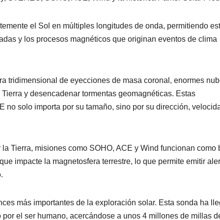
emente el Sol en múltiples longitudes de onda, permitiendo es
aradas y los procesos magnéticos que originan eventos de clima
tura tridimensional de eyecciones de masa coronal, enormes nu
a Tierra y desencadenar tormentas geomagnéticas. Estas
o solo importa por su tamaño, sino por su dirección, velocid
l y la Tierra, misiones como SOHO, ACE y Wind funcionan como
que impacte la magnetosfera terrestre, lo que permite emitir ale
.
ces más importantes de la exploración solar. Esta sonda ha ll
o por el ser humano, acercándose a unos 4 millones de millas d