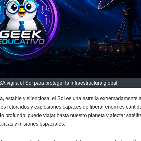
 vigila el Sol para proteger la infraestructura global
, estable y silenciosa, el Sol es una estrella extremadamente a
os retorcidos y explosiones capaces de liberar enormes canti
o profundo: puede viajar hasta nuestro planeta y afectar satélit
tricas y misiones espaciales.