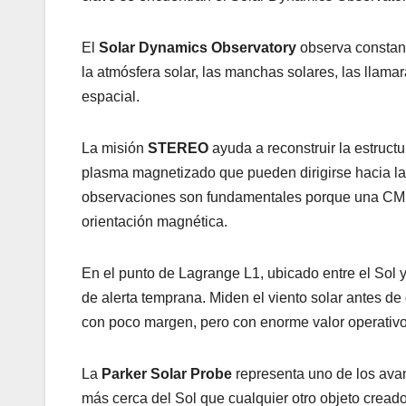
El
Solar Dynamics Observatory
observa constant
la atmósfera solar, las manchas solares, las llam
espacial.
La misión
STEREO
ayuda a reconstruir la estruc
plasma magnetizado que pueden dirigirse hacia l
observaciones son fundamentales porque una CME n
orientación magnética.
En el punto de Lagrange L1, ubicado entre el So
de alerta temprana. Miden el viento solar antes de 
con poco margen, pero con enorme valor operativo
La
Parker Solar Probe
representa uno de los avan
más cerca del Sol que cualquier otro objeto cread