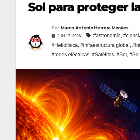
Sol para proteger l
Por
Marco Antonio Herrera Morales
#astronomía
,
#cienci
JUN 17, 2026
#Heliofísica
,
#infraestructura global
,
#In
#redes eléctricas
,
#Satélites
,
#Sol
,
#Sol