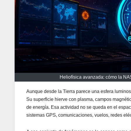
Heliofísica avanzada: cómo la NASA
Aunque desde la Tierra parece una esfera luminosa
Su superficie hierve con plasma, campos magnétic
de energía. Esa actividad no se queda en el espaci
sistemas GPS, comunicaciones, vuelos, redes eléc