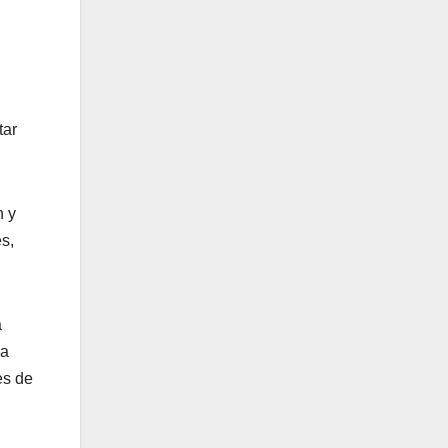
tar
n y
s,
á
da
es de