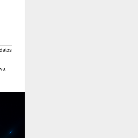
 datos
iva
,