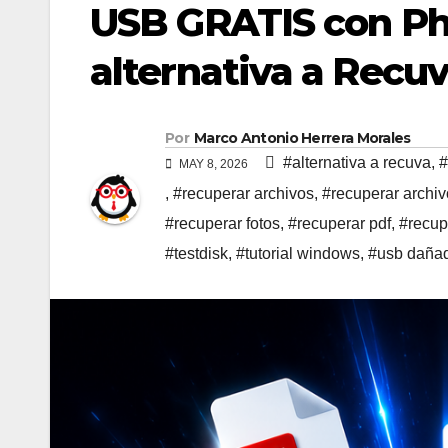
USB GRATIS con Pho
alternativa a Recu
Por
Marco Antonio Herrera Morales
#alternativa a recuva
,
#
MAY 8, 2026
,
#recuperar archivos
,
#recuperar archi
#recuperar fotos
,
#recuperar pdf
,
#recup
#testdisk
,
#tutorial windows
,
#usb daña