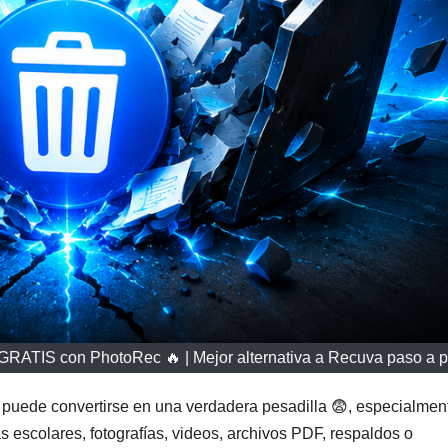
RATIS con PhotoRec 🔥 | Mejor alternativa a Recuva paso a 
puede convertirse en una verdadera pesadilla 😨, especialmen
escolares, fotografías, videos, archivos PDF, respaldos o