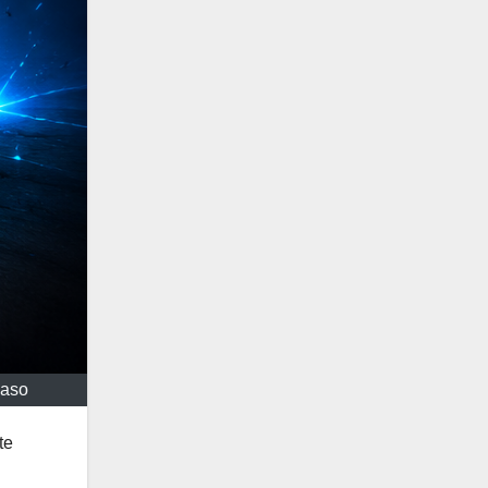
paso
te