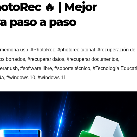
toRec 🔥 | Mejor
va paso a paso
memoria usb
,
#PhotoRec
,
#photorec tutorial
,
#recuperación de
vos borrados
,
#recuperar datos
,
#recuperar documentos
,
erar usb
,
#software libre
,
#soporte técnico
,
#Tecnología Educat
da
,
#windows 10
,
#windows 11