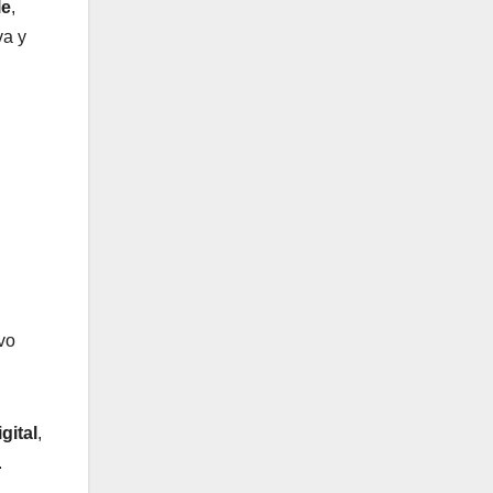
le
,
va y
vo
gital
,
.