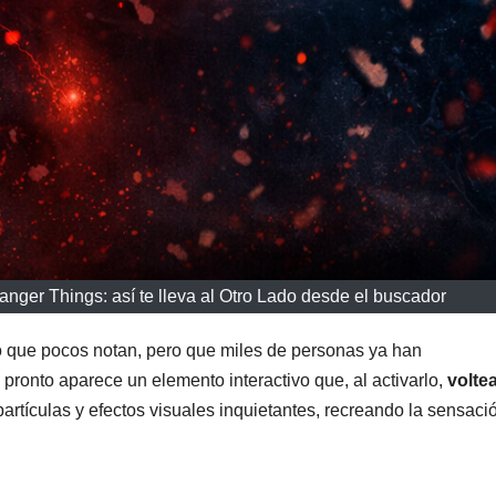
anger Things: así te lleva al Otro Lado desde el buscador
 que pocos notan, pero que miles de personas ya han
ronto aparece un elemento interactivo que, al activarlo,
voltea
e partículas y efectos visuales inquietantes, recreando la sensaci