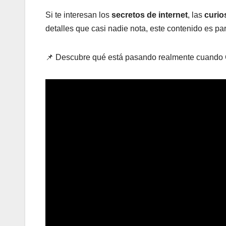
Si te interesan los
secretos de internet
, las
curio
detalles que casi nadie nota, este contenido es para
📌 Descubre qué está pasando realmente cuando 