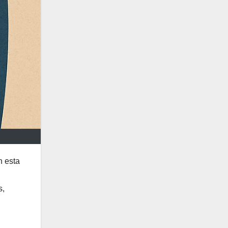
n esta
s,