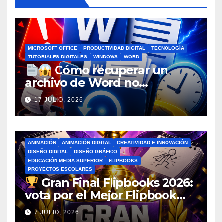
MICROSOFT OFFICE
PRODUCTIVIDAD DIGITAL
TECNOLOGÍA
TUTORIALES DIGITALES
WINDOWS
WORD
Cómo recuperar un
archivo de Word no
guardado antes de entrar en
17 JULIO, 2026
pánico
ANIMACIÓN
ANIMACIÓN DIGITAL
CREATIVIDAD E INNOVACIÓN
DISEÑO DIGITAL
DISEÑO GRÁFICO
EDUCACIÓN MEDIA SUPERIOR
FLIPBOOKS
PROYECTOS ESCOLARES
Gran Final Flipbooks 2026:
vota por el Mejor Flipbook
del Ciclo Escolar
7 JULIO, 2026