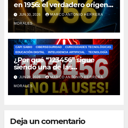
en 1956: el verdadero origen
de la IA que cambió el mundo
JUN 30, 2026
MARCO ANTONIO HERRERA
MORALES
CAPI SABIO
CIBERSEGURIDAD
CURIOSIDADES TECNOLÓGICAS
EDUCACIÓN DIGITAL
INTELIGENCIA ARTIFICIAL
TECNOLOGÍA
¿Por qué “123456” sigue
siendo una de las
contraseñas más usadas y
JUN 28, 2026
MARCO ANTONIO HERRERA
peligrosas del mundo?
MORALES
Deja un comentario