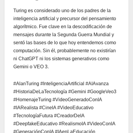
Turing es considerado uno de los padres de la
inteligencia artificial y precursor del pensamiento
algorítmico. Fue clave en la descodificación de
mensajes durante la Segunda Guerra Mundial y
sentó las bases de lo que hoy entendemos como
computación. Sin él, probablemente no existirían
ni ChatGPT ni los sistemas generativos como
Gemini o VEO 3.
#AlanTuring #InteligenciaArtificial #AIAvanza
#HistoriaDeLaTecnología #Gemini #GoogleVeo3
#HomenajeTuring #VideoGeneradoConIA
#IARealista #CineIA #VideoEducativo
#TecnologíaFutura #CreadorDeIA
#DeepfakeEducativo #RealismoIA #VideoConIA
#GeneraciónConIA #IAenLaEducación