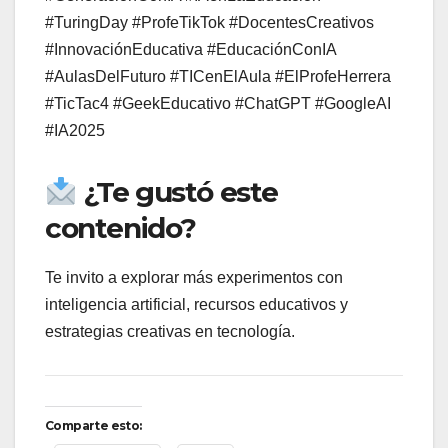
#TuringDay #ProfeTikTok #DocentesCreativos
#InnovaciónEducativa #EducaciónConIA
#AulasDelFuturo #TICenElAula #ElProfeHerrera
#TicTac4 #GeekEducativo #ChatGPT #GoogleAI
#IA2025
¿Te gustó este
contenido?
Te invito a explorar más experimentos con
inteligencia artificial, recursos educativos y
estrategias creativas en tecnología.
Comparte esto: