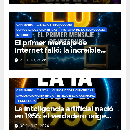
CAPI SABIO
CIENCIA Y TECNOLOGÍA
CURIOSIDADES CIENTÍFICAS
HISTORIA DE LA TECNOLOGÍA
INTERNET
El primer mensaje de
Internet falló: la increíble
historia de ARPANET que
2 JULIO, 2026
cambió el mundo
CAPI SABIO
CIENCIA
CURIOSIDADES CIENTÍFICAS
DIVULGACIÓN CIENTÍFICA
INTELIGENCIA ARTIFICIAL
TECNOLOGÍA
La inteligencia artificial nació
en 1956: el verdadero origen
de la IA que cambió el
30 JUNIO, 2026