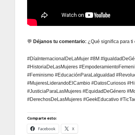
💬
Déjanos tu comentario:
¿Qué significa para ti
#DíaInternacionalDeLaMujer #8M #IgualdadDeG
#HistoriaDeLasMujeres #EmpoderamientoFemeni
#Feminismo #EducaciónParaLaIgualdad #Revolu
#MujeresLiderandoElCambio #DatosCuriosos #Hi
#JusticiaParaLasMujeres #EquidadDeGénero #Mov
#DerechosDeLasMujeres #GeekEducativo #TicTac
Comparte esto:
Facebook
X