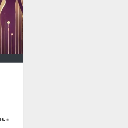
es.
✊