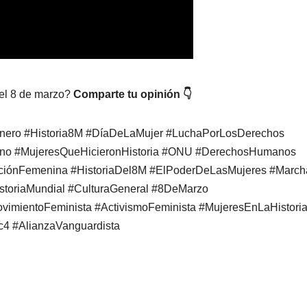
 el 8 de marzo?
Comparte tu opinión 👇
énero #Historia8M #DíaDeLaMujer #LuchaPorLosDerechos
no #MujeresQueHicieronHistoria #ONU #DerechosHumanos
ciónFemenina #HistoriaDel8M #ElPoderDeLasMujeres #Marc
storiaMundial #CulturaGeneral #8DeMarzo
imientoFeminista #ActivismoFeminista #MujeresEnLaHistori
4 #AlianzaVanguardista