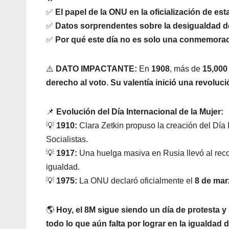
✅
El papel de la ONU en la oficialización de est
✅
Datos sorprendentes sobre la desigualdad de
✅
Por qué este día no es solo una conmemoraci
⚠️
DATO IMPACTANTE:
En
1908
, más de
15,000
derecho al voto
.
Su valentía inició una revoluc
📌
Evolución del Día Internacional de la Mujer:
💡
1910:
Clara Zetkin propuso la creación del Día 
Socialistas.
💡
1917:
Una huelga masiva en Rusia llevó al reco
igualdad.
💡
1975:
La ONU declaró oficialmente el
8 de mar
🌎
Hoy, el 8M sigue siendo un día de protesta y 
todo lo que aún falta por lograr en la igualdad 