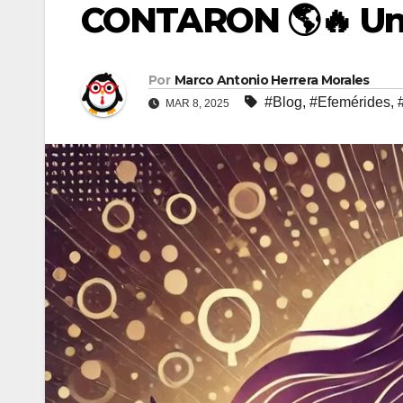
CONTARON 🌎🔥 Un
Por
Marco Antonio Herrera Morales
#Blog
,
#Efemérides
,
MAR 8, 2025