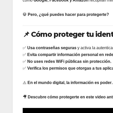
como
Google, Facebook y Amazon
recopilan mil
💀
Pero, ¿qué puedes hacer para protegerte?
📌 Cómo proteger tu identi
✅
Usa contraseñas seguras
y activa la autentic
✅
Evita compartir información personal en rede
✅
No uses redes WiFi públicas sin protección.
✅
Verifica los permisos que otorgas a tus aplic
⚠️
En el mundo digital, la información es poder
🎥
Descubre cómo protegerte en este video ant