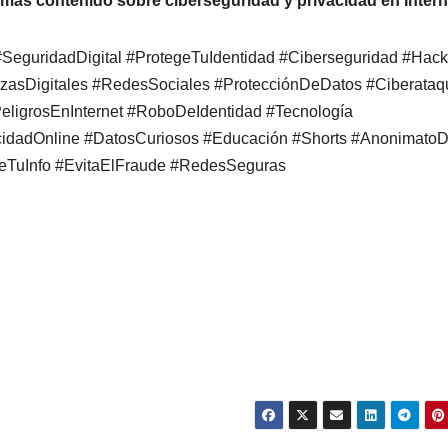
r más contenido sobre ciberseguridad y privacidad en Intern
SeguridadDigital #ProtegeTuIdentidad #Ciberseguridad #Hack
zasDigitales #RedesSociales #ProtecciónDeDatos #Ciberataq
ligrosEnInternet #RoboDeIdentidad #Tecnología
cidadOnline #DatosCuriosos #Educación #Shorts #AnonimatoDi
geTuInfo #EvitaElFraude #RedesSeguras