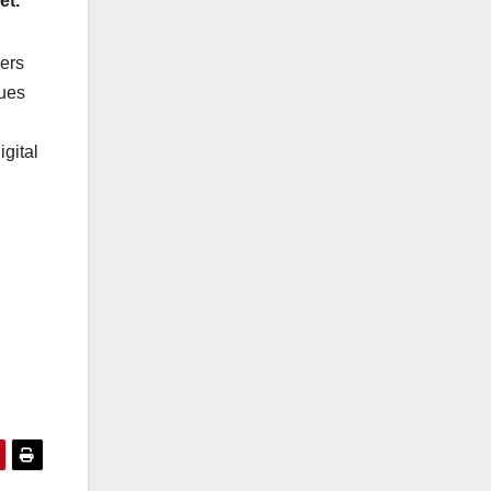
et.
ers
ues
gital