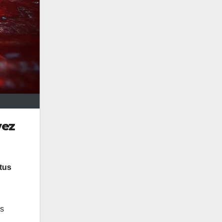
vez
tus
s