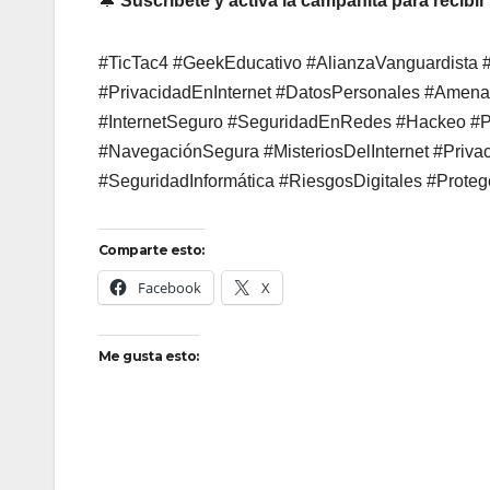
🔔
Suscríbete y activa la campanita para recibi
#TicTac4 #GeekEducativo #AlianzaVanguardista #
#PrivacidadEnInternet #DatosPersonales #Amena
#InternetSeguro #SeguridadEnRedes #Hackeo #Pe
#NavegaciónSegura #MisteriosDelInternet #Priva
#SeguridadInformática #RiesgosDigitales #Prote
Comparte esto:
Facebook
X
Me gusta esto: