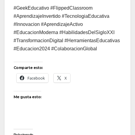
#GeekEducativo #FlippedClassroom
#AprendizajeInvertido #TecnologiaEducativa
#Innovacion #AprendizajeActivo
#EducacionModerna #HabilidadesDelSigloXXI
#TransformacionDigital #HerramientasEducativas
#Educacion2024 #ColaboracionGlobal
Comparte esto:
Facebook
X
Me gusta esto: