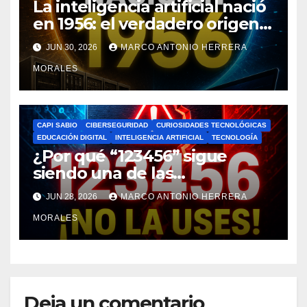
La inteligencia artificial nació
en 1956: el verdadero origen
de la IA que cambió el mundo
JUN 30, 2026
MARCO ANTONIO HERRERA
MORALES
CAPI SABIO
CIBERSEGURIDAD
CURIOSIDADES TECNOLÓGICAS
EDUCACIÓN DIGITAL
INTELIGENCIA ARTIFICIAL
TECNOLOGÍA
¿Por qué “123456” sigue
siendo una de las
contraseñas más usadas y
JUN 28, 2026
MARCO ANTONIO HERRERA
peligrosas del mundo?
MORALES
Deja un comentario