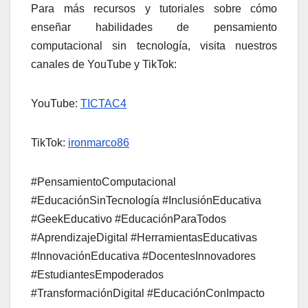
Para más recursos y tutoriales sobre cómo
enseñar habilidades de pensamiento
computacional sin tecnología, visita nuestros
canales de YouTube y TikTok:
YouTube:
TICTAC4
TikTok:
ironmarco86
#PensamientoComputacional
#EducaciónSinTecnología #InclusiónEducativa
#GeekEducativo #EducaciónParaTodos
#AprendizajeDigital #HerramientasEducativas
#InnovaciónEducativa #DocentesInnovadores
#EstudiantesEmpoderados
#TransformaciónDigital #EducaciónConImpacto