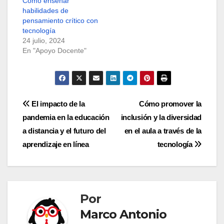
Cómo enseñar
habilidades de
pensamiento crítico con
tecnología
24 julio, 2024
En "Apoyo Docente"
Navegación
El impacto de la
Cómo promover la
pandemia en la educación
inclusión y la diversidad
de
a distancia y el futuro del
en el aula a través de la
entradas
aprendizaje en línea
tecnología
Por
Marco Antonio