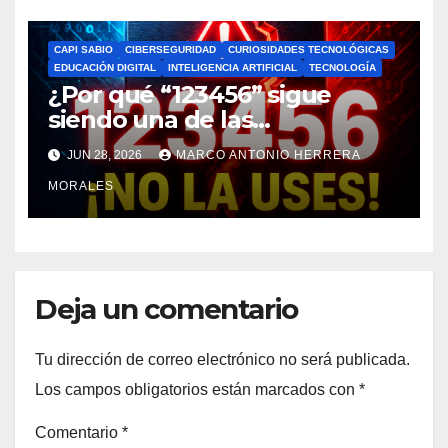
CAPI SABIO
CIBERSEGURIDAD
CURIOSIDADES TECNOLÓGICAS
EDUCACIÓN DIGITAL
INTELIGENCIA ARTIFICIAL
TECNOLOGÍA
¿Por qué “123456” sigue
siendo una de las
contraseñas más usadas y
JUN 28, 2026
MARCO ANTONIO HERRERA
peligrosas del mundo?
MORALES
Deja un comentario
Tu dirección de correo electrónico no será publicada.
Los campos obligatorios están marcados con
*
Comentario
*