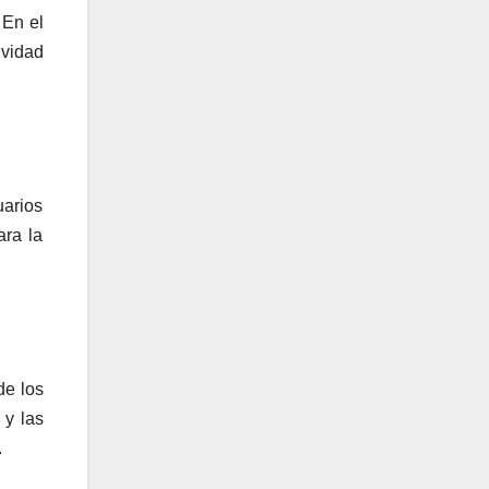
 En el
ividad
uarios
ara la
de los
 y las
.