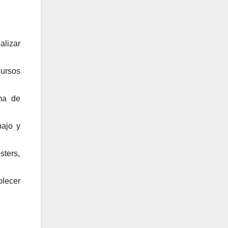
lizar
cursos
rma de
bajo y
sters,
blecer