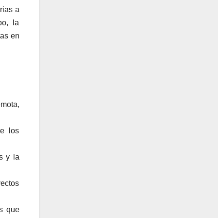
rias a
o, la
tas en
emota,
e los
s y la
yectos
as que