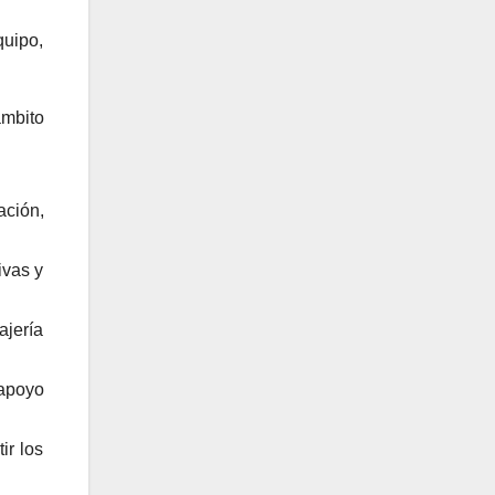
uipo,
ámbito
ación,
ivas y
ajería
 apoyo
ir los