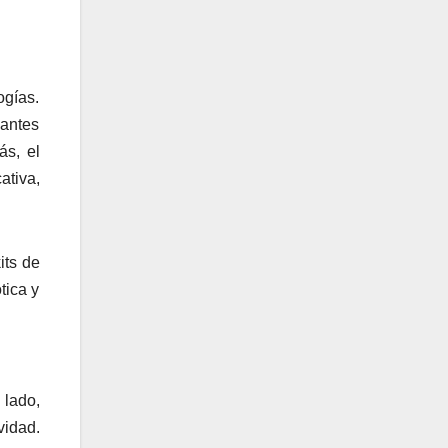
ogías.
iantes
ás, el
ativa,
its de
tica y
 lado,
vidad.