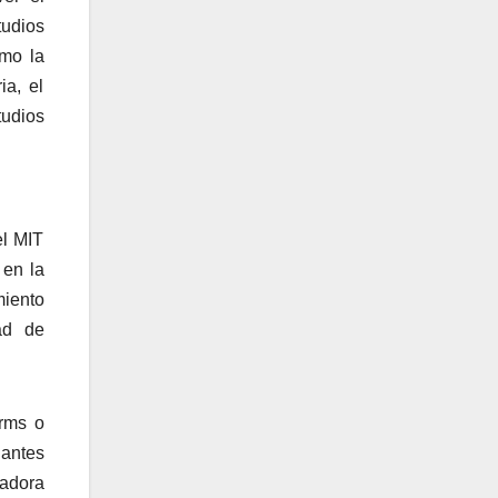
tudios
omo la
ia, el
tudios
el MIT
 en la
miento
ad de
orms o
iantes
vadora